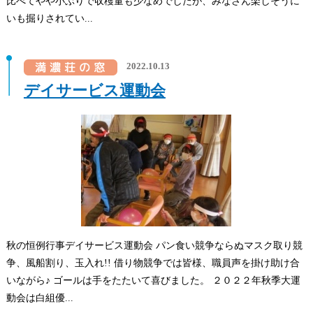
比べてやや小ぶりで収穫量も少なめでしたが、みなさん楽しそうに
いも掘りされてい...
2022.10.13
デイサービス運動会
秋の恒例行事デイサービス運動会 パン食い競争ならぬマスク取り競
争、風船割り、玉入れ!! 借り物競争では皆様、職員声を掛け助け合
いながら♪ ゴールは手をたたいて喜びました。 ２０２２年秋季大運
動会は白組優...