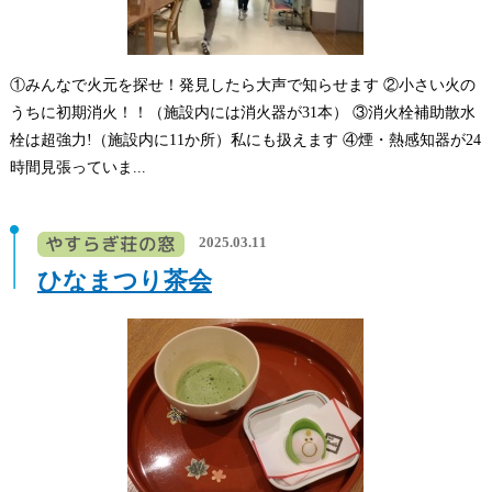
①みんなで火元を探せ！発見したら大声で知らせます ②小さい火の
うちに初期消火！！（施設内には消火器が31本） ③消火栓補助散水
栓は超強力!（施設内に11か所）私にも扱えます ④煙・熱感知器が24
時間見張っていま...
2025.03.11
ひなまつり茶会