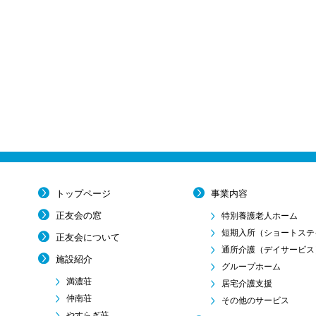
トップページ
事業内容
正友会の窓
特別養護老人ホーム
短期入所
（ショートステ
正友会について
通所介護
（デイサービス
施設紹介
グループホーム
満濃荘
居宅介護支援
仲南荘
その他のサービス
やすらぎ荘