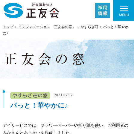
トップ
›
インフォメーション「正友会の窓」
›
やすらぎ荘
›
パっと！華やか
に♪
施設紹介
事業内容
2021.07.07
パっと！華やかに♪
採用情報
デイサービスでは、フラワーペーパーや折り紙を使い、ご利用者の
みなさんとあじさいを作成しました。