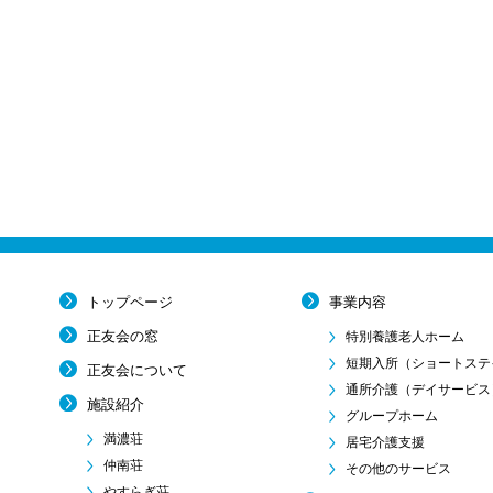
トップページ
事業内容
正友会の窓
特別養護老人ホーム
短期入所
（ショートステ
正友会について
通所介護
（デイサービス
施設紹介
グループホーム
満濃荘
居宅介護支援
仲南荘
その他のサービス
やすらぎ荘