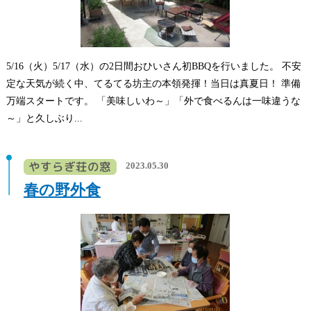
5/16（火）5/17（水）の2日間おひいさん初BBQを行いました。 不安
定な天気が続く中、てるてる坊主の本領発揮！当日は真夏日！ 準備
万端スタートです。 「美味しいわ～」「外で食べるんは一味違うな
～」と久しぶり...
2023.05.30
春の野外食