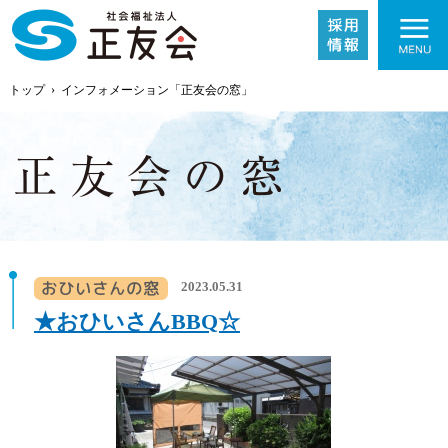
トップ
›
インフォメーション「正友会の窓」
施設紹介
2023.05.31
事業内容
★おひいさんBBQ☆
採用情報