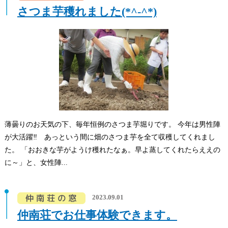
さつま芋穫れました(*^-^*)
薄曇りのお天気の下、毎年恒例のさつま芋堀りです。 今年は男性陣
が大活躍‼ あっという間に畑のさつま芋を全て収穫してくれまし
た。 「おおきな芋がようけ穫れたなぁ。早よ蒸してくれたらええの
に～」と、女性陣...
2023.09.01
仲南荘でお仕事体験できます。