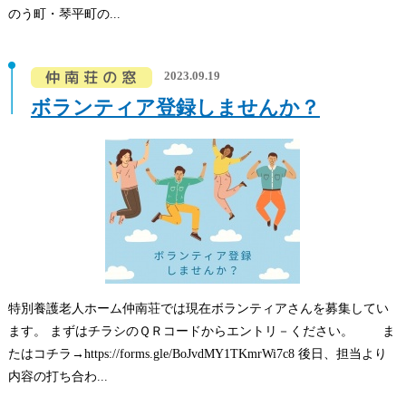
のう町・琴平町の...
2023.09.19
ボランティア登録しませんか？
特別養護老人ホーム仲南荘では現在ボランティアさんを募集してい
ます。 まずはチラシのＱＲコードからエントリ－ください。 ま
たはコチラ→https://forms.gle/BoJvdMY1TKmrWi7c8 後日、担当より
内容の打ち合わ...