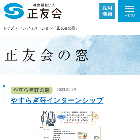
トップ
›
インフォメーション「正友会の窓」
施設紹介
2023.09.29
事業内容
やすらぎ荘インターンシップ
採用情報