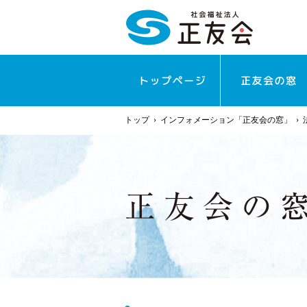
トップ
›
インフォメーション「正友会の窓」
›