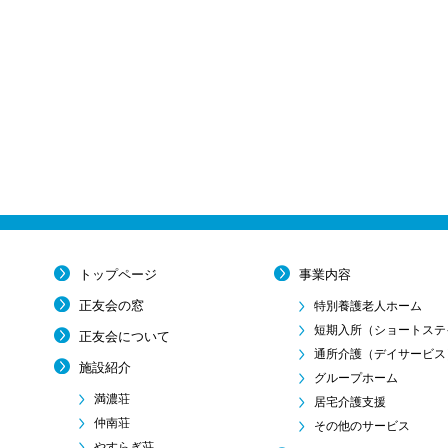
トップページ
事業内容
正友会の窓
特別養護老人ホーム
短期入所
（ショートステ
正友会について
通所介護
（デイサービス
施設紹介
グループホーム
満濃荘
居宅介護支援
仲南荘
その他のサービス
やすらぎ荘