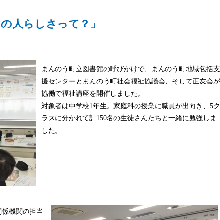
その人らしさって？」
まんのう町立図書館の呼びかけで、まんのう町地域包括支
援センターとまんのう町社会福祉協議会、そして正友会が
協働で福祉講座を開催しました。
対象者は中学校1年生。家庭科の授業に職員が出向き、5ク
ラスに分かれて計150名の生徒さんたちと一緒に勉強しま
した。
関係機関の担当