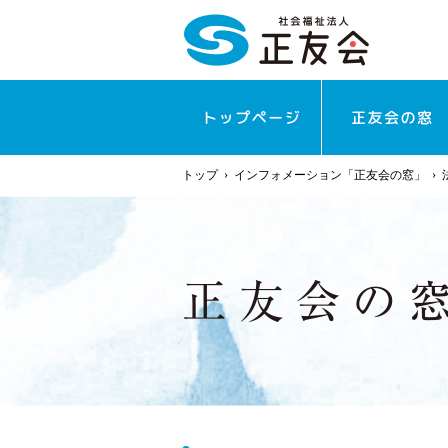
トップ
›
インフォメーション「正友会の窓」
›