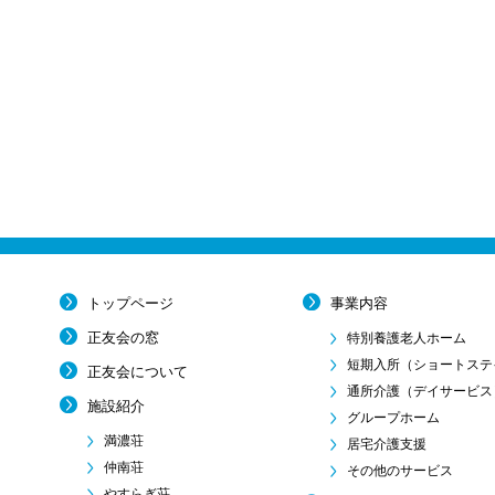
トップページ
事業内容
正友会の窓
特別養護老人ホーム
短期入所
（ショートステ
正友会について
通所介護
（デイサービス
施設紹介
グループホーム
満濃荘
居宅介護支援
仲南荘
その他のサービス
やすらぎ荘