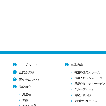
トップページ
事業内容
正友会の窓
特別養護老人ホーム
短期入所
（ショートステ
正友会について
通所介護
（デイサービス
施設紹介
グループホーム
満濃荘
居宅介護支援
仲南荘
その他のサービス
やすらぎ荘