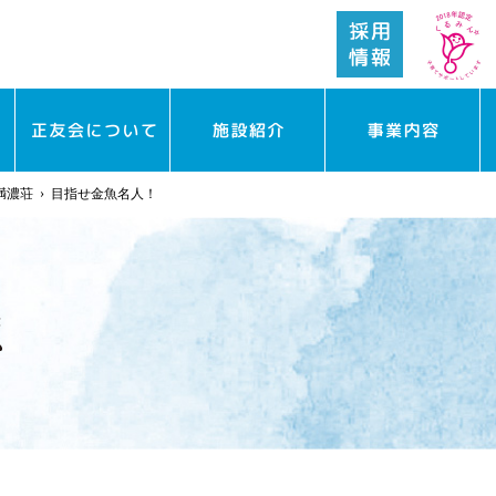
満濃荘
›
目指せ金魚名人！