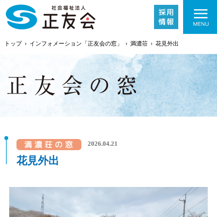
トップ
›
インフォメーション「正友会の窓」
›
満濃荘
›
花見外出
施設紹介
2026.04.21
事業内容
花見外出
採用情報