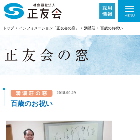
トップ
›
インフォメーション「正友会の窓」
›
満濃荘
›
百歳のお祝い
施設紹介
2018.09.29
事業内容
百歳のお祝い
採用情報