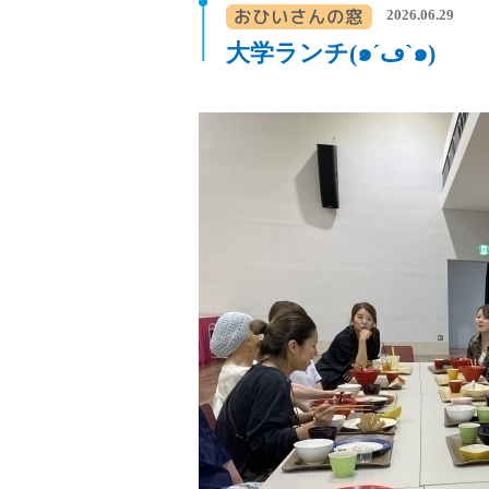
2026.06.29
大学ランチ(๑´ڡ`๑)