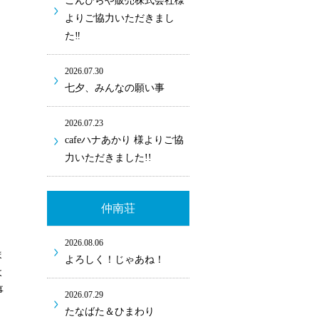
こんぴらや販売株式会社様
よりご協力いただきまし
た‼
2026.07.30
七夕、みんなの願い事
2026.07.23
cafeハナあかり 様よりご協
力いただきました!!
仲南荘
2026.08.06
ま
よろしく！じゃあね！
よ
事
2026.07.29
たなばた＆ひまわり