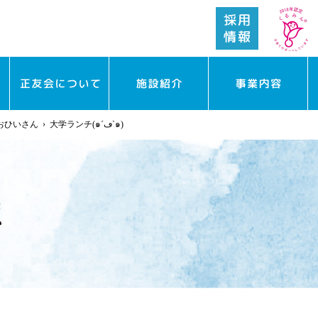
おひいさん
›
大学ランチ(๑´ڡ`๑)