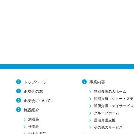
トップページ
事業内容
正友会の窓
特別養護老人ホーム
短期入所
（ショートステ
正友会について
通所介護
（デイサービス
施設紹介
グループホーム
満濃荘
居宅介護支援
仲南荘
その他のサービス
やすらぎ荘