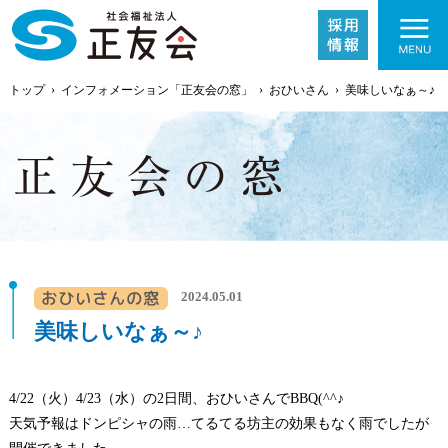
トップ
›
インフォメーション「正友会の窓」
›
おひいさん
›
美味しいなぁ～♪
施設紹介
2024.05.01
事業内容
美味しいなぁ～♪
採用情報
4/22（火）4/23（水）の2日間、おひいさんでBBQ(^^♪
天気予報はドンピシャの雨…てるてる坊主の効果もなく雨でしたが