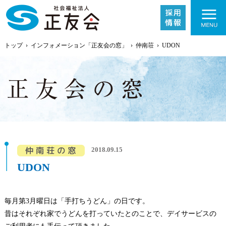
トップ
›
インフォメーション「正友会の窓」
›
仲南荘
›
UDON
施設紹介
2018.09.15
事業内容
UDON
採用情報
毎月第3月曜日は「手打ちうどん」の日です。
昔はそれぞれ家でうどんを打っていたとのことで、デイサービスの