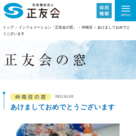
トップ
›
インフォメーション「正友会の窓」
›
仲南荘
›
あけましておめでと
うございます
施設紹介
事業内容
2021.01.01
あけましておめでとうございます
採用情報