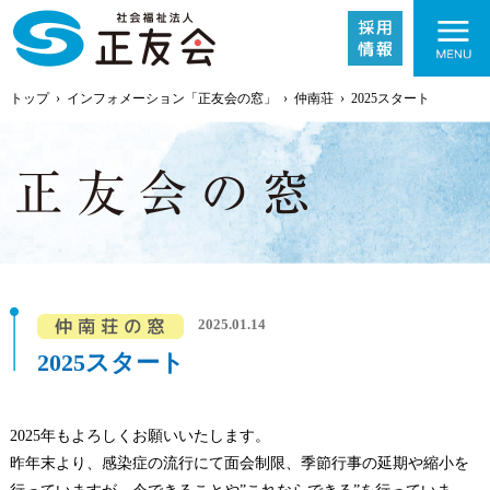
トップ
›
インフォメーション「正友会の窓」
›
仲南荘
›
2025スタート
施設紹介
2025.01.14
事業内容
2025スタート
採用情報
2025年もよろしくお願いいたします。
昨年末より、感染症の流行にて面会制限、季節行事の延期や縮小を