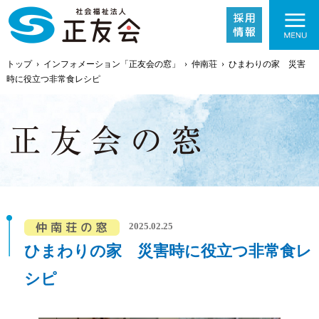
トップ
›
インフォメーション「正友会の窓」
›
仲南荘
›
ひまわりの家 災害
時に役立つ非常食レシピ
施設紹介
事業内容
2025.02.25
ひまわりの家 災害時に役立つ非常食レ
採用情報
シピ