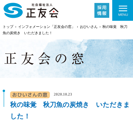
トップ
›
インフォメーション「正友会の窓」
›
おひいさん
›
秋の味覚 秋刀
魚の炭焼き いただきました！
施設紹介
事業内容
2020.10.23
秋の味覚 秋刀魚の炭焼き いただきま
採用情報
した！