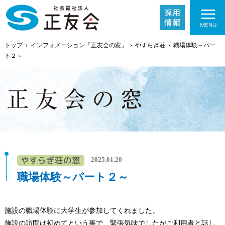
トップ
›
インフォメーション「正友会の窓」
›
やすらぎ荘
›
職場体験～パー
ト２～
施設紹介
事業内容
2025.01.20
職場体験～パート２～
採用情報
施設の職場体験に大学生が参加してくれました。
施設の訪問は初めてという事で、緊張気味でしたがご利用者と話し