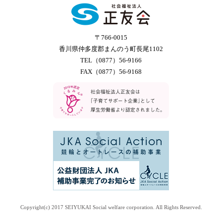
〒766-0015
香川県仲多度郡まんのう町長尾1102
TEL（0877）56-9166
FAX（0877）56-9168
Copyright(c) 2017 SEIYUKAI Social welfare corporation. All Rights Reserved.