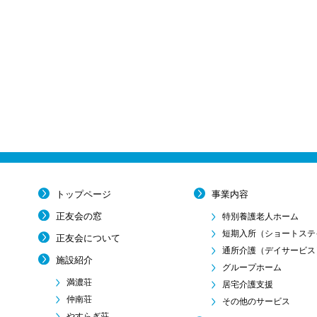
トップページ
事業内容
正友会の窓
特別養護老人ホーム
短期入所
（ショートステ
正友会について
通所介護
（デイサービス
施設紹介
グループホーム
満濃荘
居宅介護支援
仲南荘
その他のサービス
やすらぎ荘