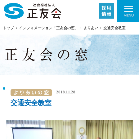
トップ
›
インフォメーション「正友会の窓」
›
よりあい
›
交通安全教室
施設紹介
2018.11.28
事業内容
交通安全教室
採用情報