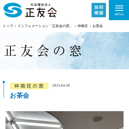
トップ
›
インフォメーション「正友会の窓」
›
仲南荘
›
お茶会
施設紹介
2025.04.30
事業内容
お茶会
採用情報