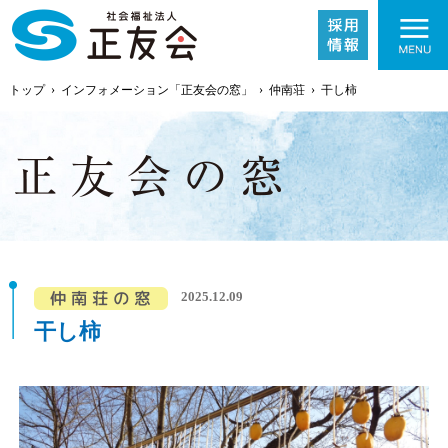
トップ
›
インフォメーション「正友会の窓」
›
仲南荘
›
干し柿
施設紹介
2025.12.09
事業内容
干し柿
採用情報